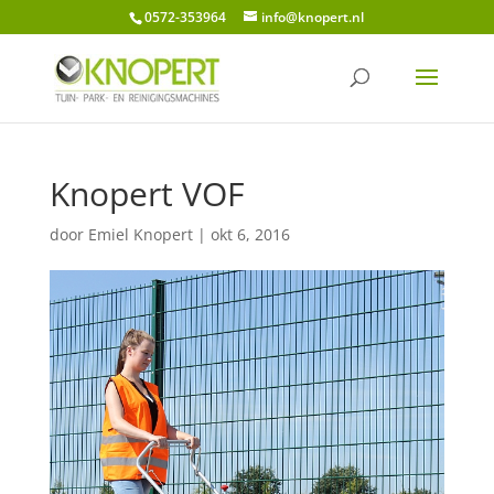
0572-353964
info@knopert.nl
Knopert VOF
door
Emiel Knopert
|
okt 6, 2016