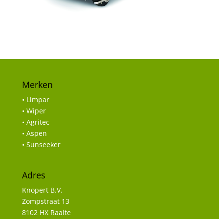
Merken
• Limpar
• Wiper
• Agritec
• Aspen
• Sunseeker
Adres
Knopert B.V.
Zompstraat 13
8102 HX Raalte