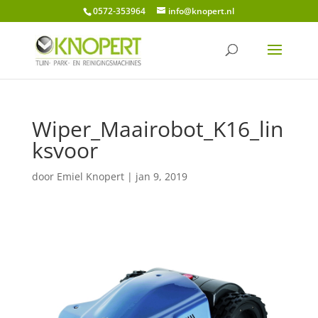
0572-353964
info@knopert.nl
Wiper_Maairobot_K16_lin
ksvoor
door
Emiel Knopert
|
jan 9, 2019