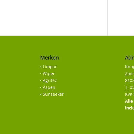
Merken
Adr
• Limpar
Knop
• Wiper
Zomp
• Agritec
8102
• Aspen
T: 0
• Sunseeker
KvK:
Alle
incl