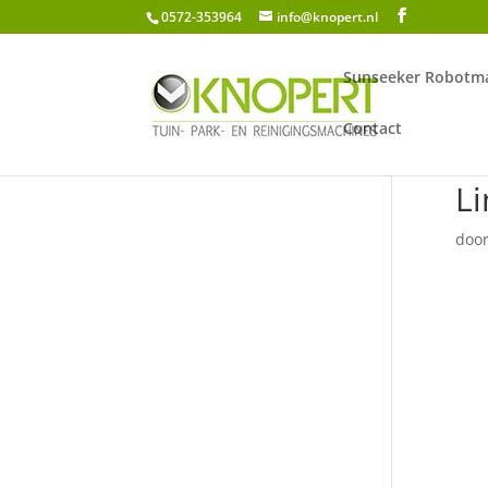
0572-353964
info@knopert.nl
Sunseeker Robotma
Contact
L
doo