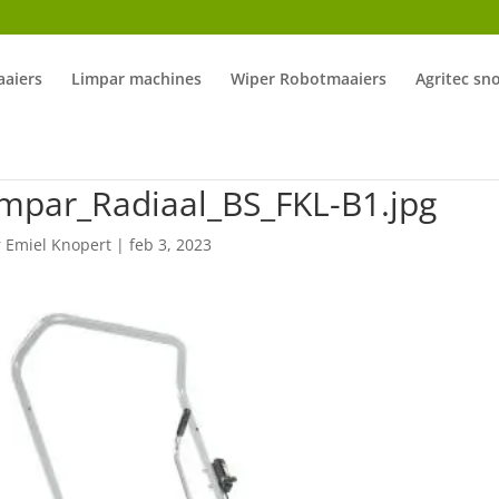
aiers
Limpar machines
Wiper Robotmaaiers
Agritec sn
impar_Radiaal_BS_FKL-B1.jpg
r
Emiel Knopert
|
feb 3, 2023