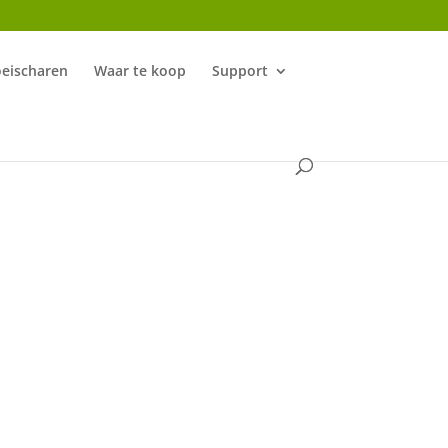
oeischaren
Waar te koop
Support