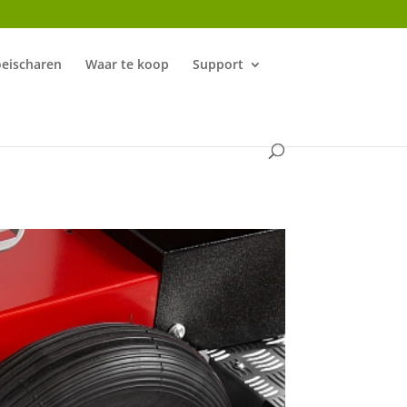
oeischaren
Waar te koop
Support