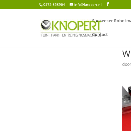
0572-353964
info@knopert.nl
Sunseeker Robotma
Contact
WD
doo