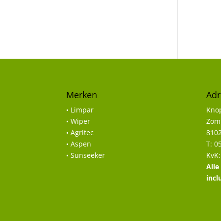
Merken
Adr
• Limpar
Knop
• Wiper
Zomp
• Agritec
8102
• Aspen
T: 0
• Sunseeker
KvK:
Alle
incl