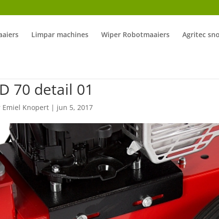
aiers
Limpar machines
Wiper Robotmaaiers
Agritec sn
 70 detail 01
r
Emiel Knopert
|
jun 5, 2017