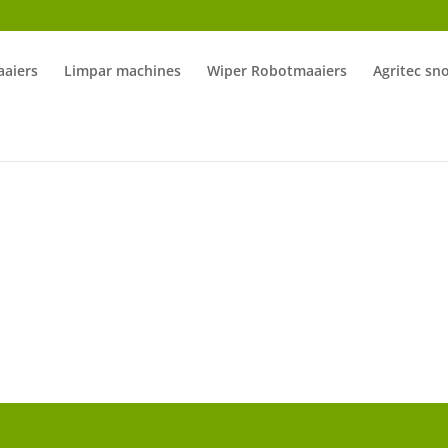
aiers
Limpar machines
Wiper Robotmaaiers
Agritec sn