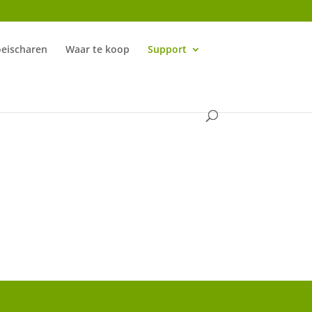
oeischaren
Waar te koop
Support