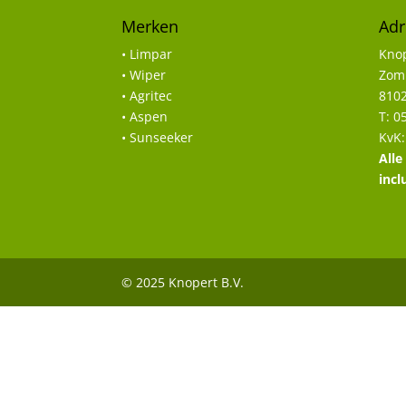
Merken
Adr
• Limpar
Knop
• Wiper
Zomp
• Agritec
8102
• Aspen
T: 0
• Sunseeker
KvK:
Alle
incl
© 2025 Knopert B.V.