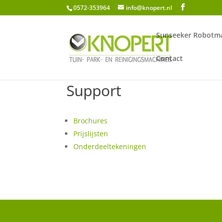
0572-353964
info@knopert.nl
Sunseeker Robotma
Contact
Support
Brochures
Prijslijsten
Onderdeeltekeningen