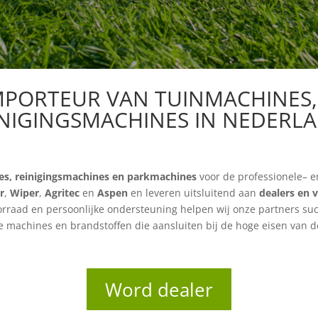
IMPORTEUR VAN TUINMACHINES
INIGINGSMACHINES IN NEDERLA
es, reinigingsmachines en parkmachines
voor de professionele
– 
r
,
Wiper
,
Agritec
en
Aspen
en leveren uitsluitend aan
dealers en
oorraad en persoonlijke ondersteuning helpen wij onze partners succ
 machines en brandstoffen die aansluiten bij de hoge eisen van 
Word dealer