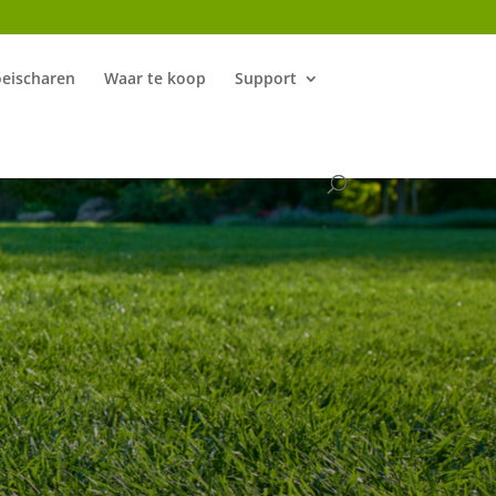
oeischaren
Waar te koop
Support