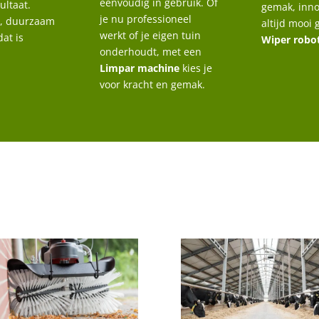
eenvoudig in gebruik. Of
ultaat.
gemak, inno
je nu professioneel
, duurzaam
altijd mooi
werkt of je eigen tuin
dat is
Wiper robo
onderhoudt, met een
Limpar machine
kies je
voor kracht en gemak.