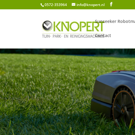
0572-353964
info@knopert.nl
Sunseeker Robotma
Contact