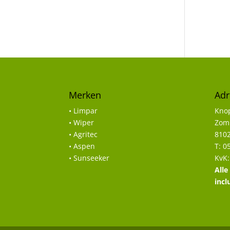
Merken
Adr
• Limpar
Knop
• Wiper
Zomp
• Agritec
8102
• Aspen
T: 0
• Sunseeker
KvK:
Alle
incl