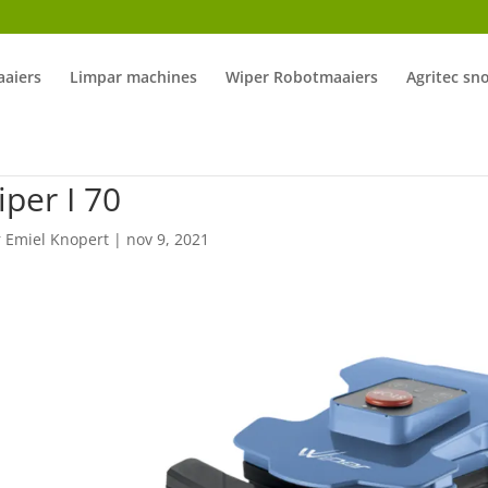
aiers
Limpar machines
Wiper Robotmaaiers
Agritec sn
per I 70
r
Emiel Knopert
|
nov 9, 2021