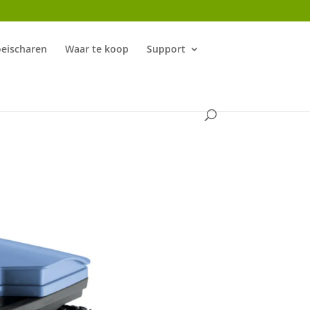
oeischaren
Waar te koop
Support