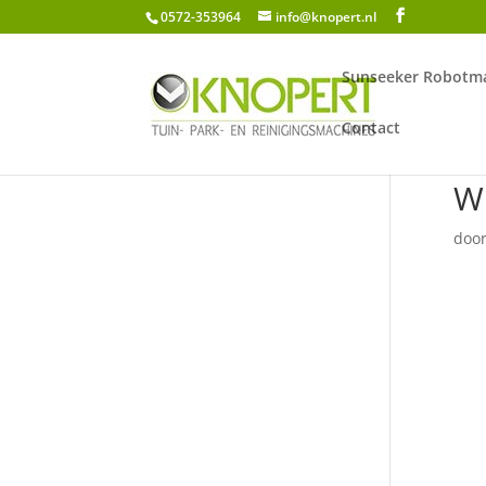
0572-353964
info@knopert.nl
Sunseeker Robotma
Contact
Wi
doo