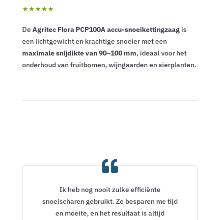
★★★★★
De
Agritec Flora PCP100A accu-snoeikettingzaag
is
een lichtgewicht en krachtige snoeier met een
maximale snijdikte van 90–100 mm
, ideaal voor het
onderhoud van fruitbomen, wijngaarden en sierplanten.
Ik heb nog nooit zulke efficiënte
snoeischaren gebruikt. Ze besparen me tijd
en moeite, en het resultaat is altijd