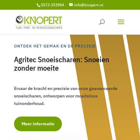
0572-353964
info@knopert.nl
ONTDEK HET GEMAK EN DE PRECISIE
Agritec Snoeischaren: Snoeien
zonder moeite
Ervaar de kracht en precisie van onze geavanceerde
snoeischaren, ontworpen voor moeiteloos
tuinonderhoud.
Meer informatie