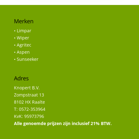
Merken
• Limpar
• Wiper
• Agritec
• Aspen
• Sunseeker
Adres
Knopert B.V.
Zompstraat 13
8102 HX Raalte
T: 0572-353964
KvK: 95973796
Alle genoemde prijzen zijn inclusief 21% BTW.