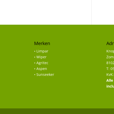
Merken
Adr
• Limpar
Knop
• Wiper
Zomp
• Agritec
8102
• Aspen
T: 0
• Sunseeker
KvK:
Alle
incl