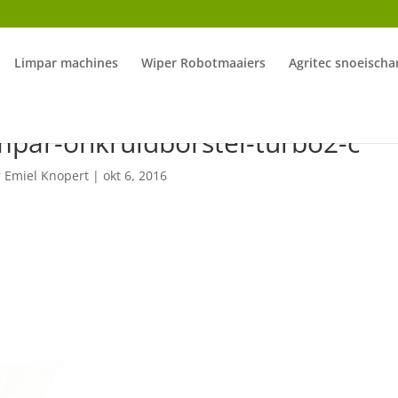
Limpar machines
Wiper Robotmaaiers
Agritec snoeischa
mpar-onkruidborstel-turbo2-c
r
Emiel Knopert
|
okt 6, 2016