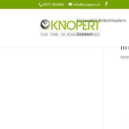
0572-353964
info@knopert.nl
Sunseeker Robotmaaiers
Contact
li
doo