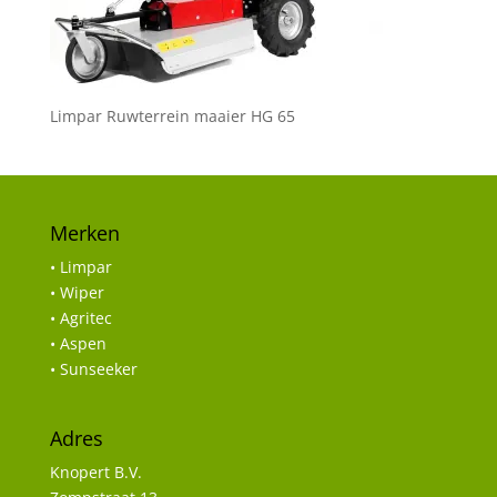
Limpar Ruwterrein maaier HG 65
Merken
• Limpar
• Wiper
• Agritec
• Aspen
• Sunseeker
Adres
Knopert B.V.