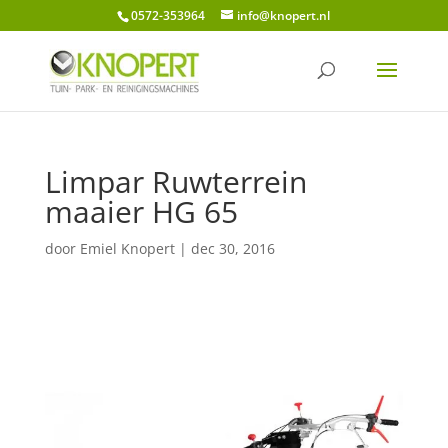
0572-353964
info@knopert.nl
Limpar Ruwterrein
maaier HG 65
door
Emiel Knopert
|
dec 30, 2016