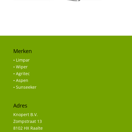
Merken
• Limpar
• Wiper
• Agritec
• Aspen
• Sunseeker
Adres
Knopert B.V.
Zompstraat 13
8102 HX Raalte