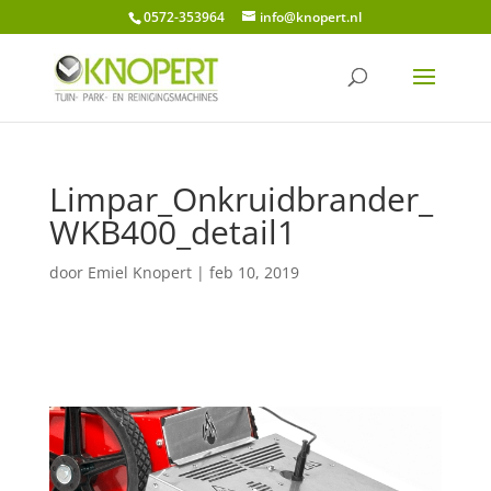
0572-353964
info@knopert.nl
Limpar_Onkruidbrander_
WKB400_detail1
door
Emiel Knopert
|
feb 10, 2019