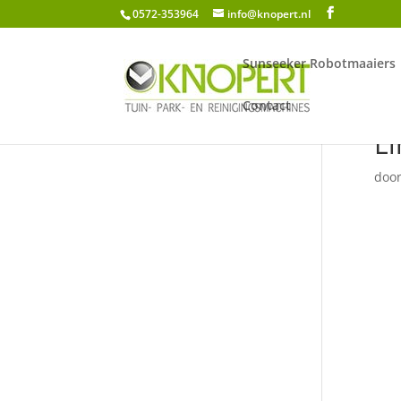
0572-353964
info@knopert.nl
Sunseeker Robotmaaiers
Contact
Li
doo