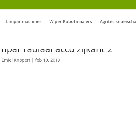
Limpar machines
Wiper Robotmaaiers
Agritec snoeisch
mpar radiaal accu zijkant 2
r
Emiel Knopert
|
feb 10, 2019