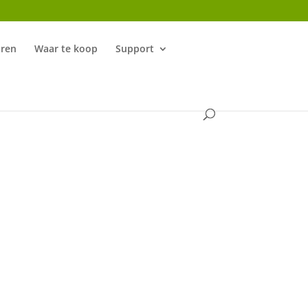
aren
Waar te koop
Support