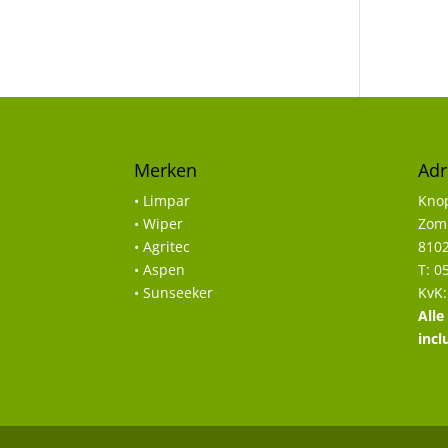
Merken
Adr
• Limpar
Knop
• Wiper
Zomp
• Agritec
8102
• Aspen
T: 0
• Sunseeker
KvK:
Alle
incl