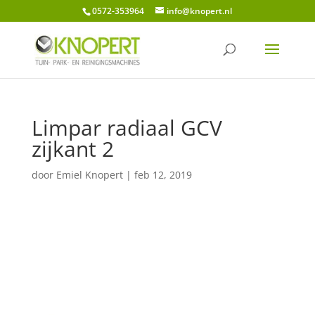
0572-353964
info@knopert.nl
Limpar radiaal GCV
zijkant 2
door
Emiel Knopert
|
feb 12, 2019