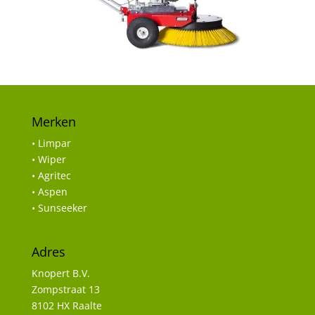
Merken
• Limpar
• Wiper
• Agritec
• Aspen
• Sunseeker
Adres
Knopert B.V.
Zompstraat 13
8102 HX Raalte