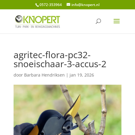
0572-353964
info@knopert.nl
agritec-flora-pc32-
snoeischaar-3-accus-2
door
Barbara Hendriksen
|
jan 19, 2026