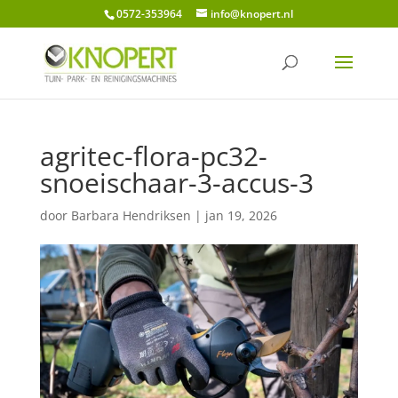
0572-353964
info@knopert.nl
agritec-flora-pc32-
snoeischaar-3-accus-3
door
Barbara Hendriksen
|
jan 19, 2026