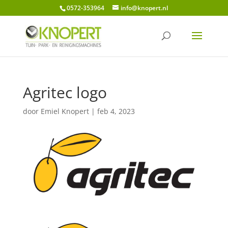
0572-353964
info@knopert.nl
Agritec logo
door
Emiel Knopert
|
feb 4, 2023