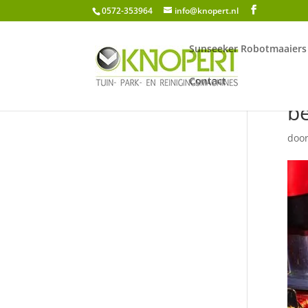
0572-353964
info@knopert.nl
Sunseeker Robotmaaiers
Contact
b
doo