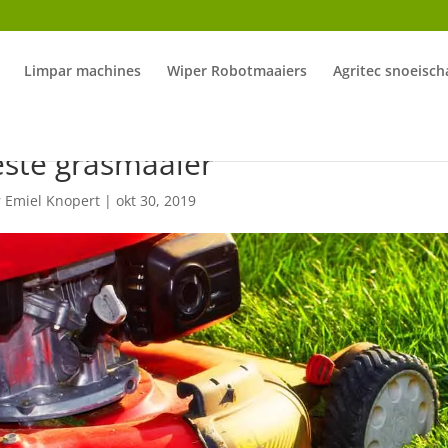
Limpar machines
Wiper Robotmaaiers
Agritec snoeisch
este grasmaaier
r
Emiel Knopert
|
okt 30, 2019