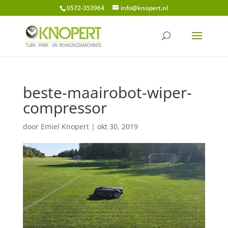
0572-353964
info@knopert.nl
beste-maairobot-wiper-
compressor
door
Emiel Knopert
|
okt 30, 2019