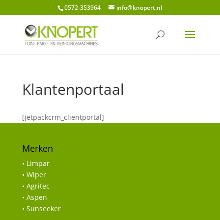
0572-353964
info@knopert.nl
Klantenportaal
[jetpackcrm_clientportal]
Merken
• Limpar
• Wiper
• Agritec
• Aspen
• Sunseeker