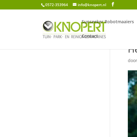
0572-353964
info@knopert.nl
Sunseeker Robotmaaiers
Contact
H
doo