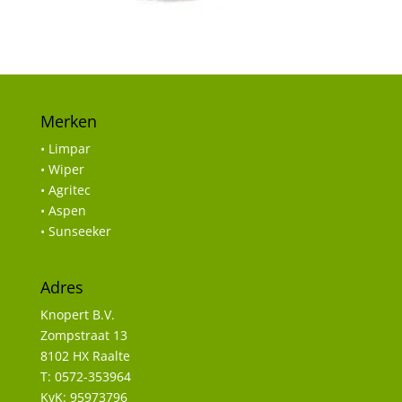
Merken
• Limpar
• Wiper
• Agritec
• Aspen
• Sunseeker
Adres
Knopert B.V.
Zompstraat 13
8102 HX Raalte
T: 0572-353964
KvK: 95973796