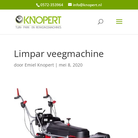
0572-353964
info@knopert.nl
Limpar veegmachine
door
Emiel Knopert
|
mei 8, 2020