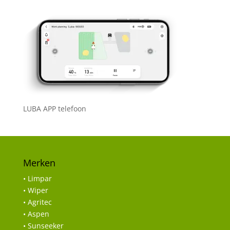
LUBA APP telefoon
Merken
• Limpar
• Wiper
• Agritec
• Aspen
• Sunseeker