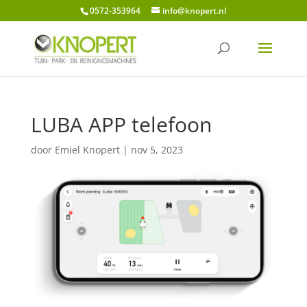
0572-353964
info@knopert.nl
LUBA APP telefoon
door
Emiel Knopert
|
nov 5, 2023