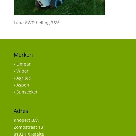
Luba AWD helling 75%
Merken
• Limpar
• Wiper
• Agritec
• Aspen
• Sunseeker
Adres
Knopert B.V.
Zompstraat 13
8102 HX Raalte