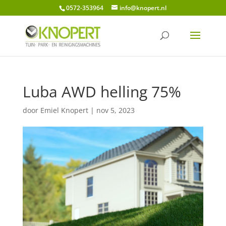
0572-353964
info@knopert.nl
Luba AWD helling 75%
door
Emiel Knopert
|
nov 5, 2023