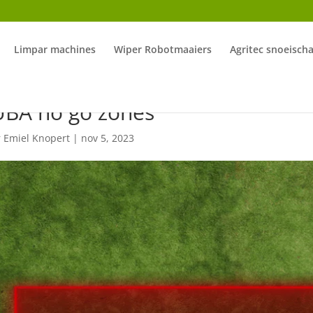
Limpar machines
Wiper Robotmaaiers
Agritec snoeisch
UBA no go zones
r
Emiel Knopert
|
nov 5, 2023