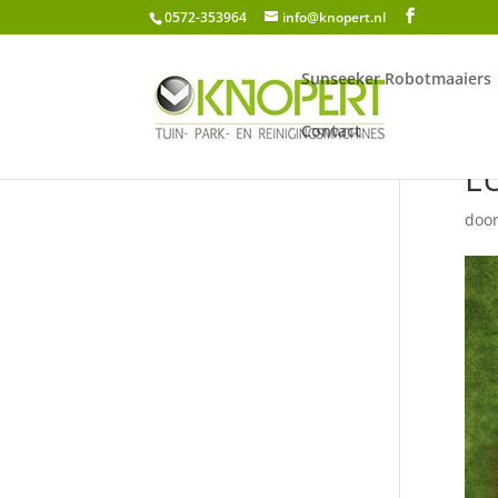
0572-353964
info@knopert.nl
Sunseeker Robotmaaiers
Contact
L
doo