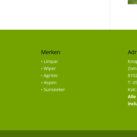
Merken
Adr
• Limpar
Knop
• Wiper
Zomp
• Agritec
8102
• Aspen
T: 0
• Sunseeker
KvK:
Alle
incl