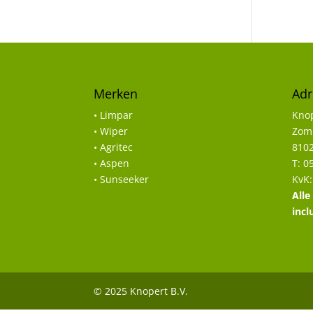
Merken
Adr
• Limpar
Knop
• Wiper
Zomp
• Agritec
8102
• Aspen
T: 0
• Sunseeker
KvK:
Alle
incl
© 2025 Knopert B.V.