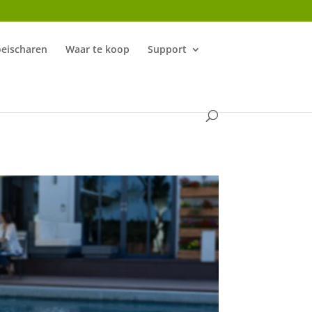
oeischaren
Waar te koop
Support