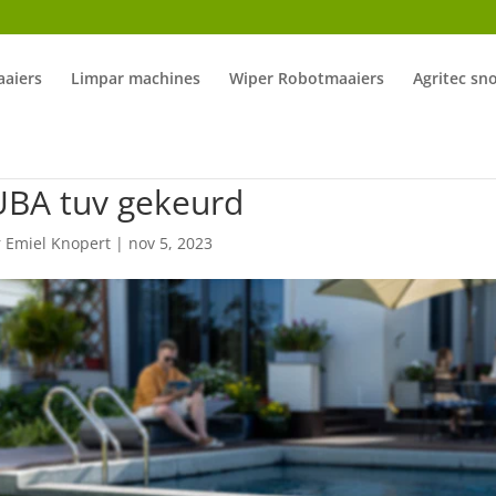
aiers
Limpar machines
Wiper Robotmaaiers
Agritec sn
UBA tuv gekeurd
r
Emiel Knopert
|
nov 5, 2023