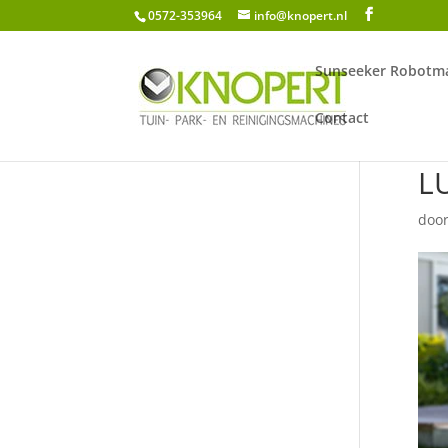
0572-353964
info@knopert.nl
Sunseeker Robotma
Contact
L
doo