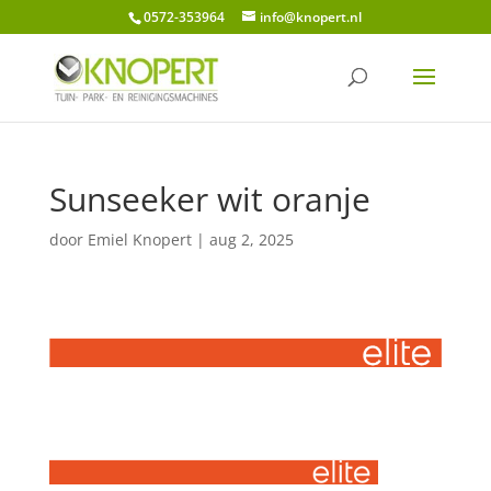
0572-353964
info@knopert.nl
Sunseeker wit oranje
door
Emiel Knopert
|
aug 2, 2025