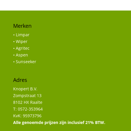
Merken
• Limpar
• Wiper
• Agritec
• Aspen
• Sunseeker
Adres
Knopert B.V.
Zompstraat 13
8102 HX Raalte
T: 0572-353964
KvK: 95973796
Alle genoemde prijzen zijn inclusief 21% BTW.