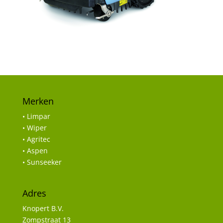
Merken
• Limpar
• Wiper
• Agritec
• Aspen
• Sunseeker
Adres
Knopert B.V.
Zompstraat 13