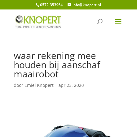
0572-353964
info@knopert.nl
waar rekening mee
houden bij aanschaf
maairobot
door
Emiel Knopert
|
apr 23, 2020