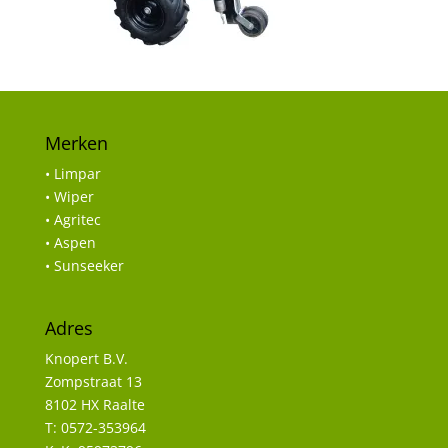
Merken
• Limpar
• Wiper
• Agritec
• Aspen
• Sunseeker
Adres
Knopert B.V.
Zompstraat 13
8102 HX Raalte
T: 0572-353964