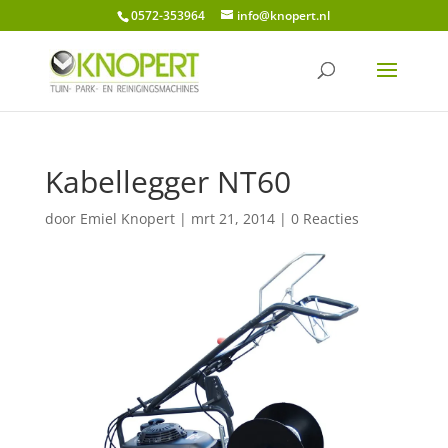
0572-353964
info@knopert.nl
Kabellegger NT60
door
Emiel Knopert
|
mrt 21, 2014
|
0 Reacties